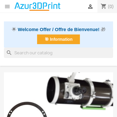
shopping_cart


(0)
🌟
Welcome Offer / Offre de Bienvenue!
🎁
🎯 Information
search