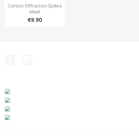
Quick view

Carbon Diffraction Spikes
Mask
€9.90
Facebook
Instagram