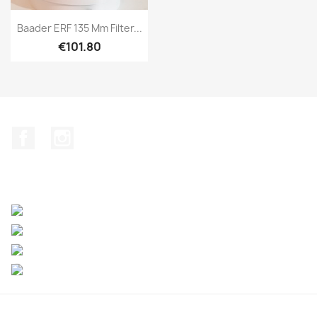
Quick view

Baader ERF 135 Mm Filter...
€101.80
Facebook
Instagram