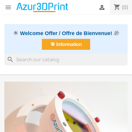
shopping_cart


(0)
🌟
Welcome Offer / Offre de Bienvenue!
🎁
🎯 Information
search