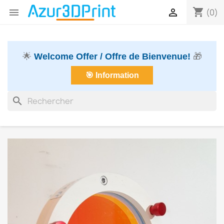
shopping_cart


(0)
🌟
Welcome Offer / Offre de Bienvenue!
🎁
🎯 Information
search