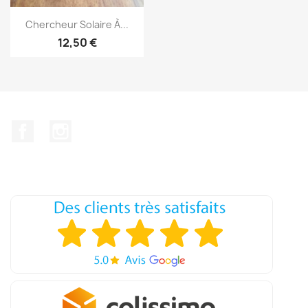
Aperçu rapide

Chercheur Solaire À...
12,50 €
Facebook
Instagram