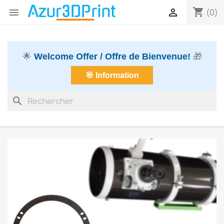
shopping_cart


(0)
🌟
Welcome Offer / Offre de Bienvenue!
🎁
🎯 Information
search