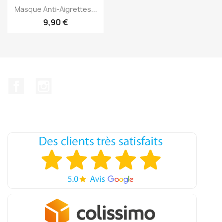
Aperçu rapide

Masque Anti-Aigrettes...
9,90 €
Facebook
Instagram