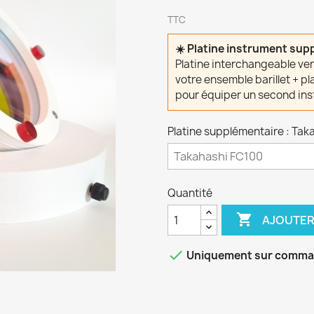
TTC
☀️ Platine instrument supp
Platine interchangeable v
votre ensemble barillet + pl
pour équiper un second ins
Platine supplémentaire : Tak
Quantité

AJOUTER

Uniquement sur comm