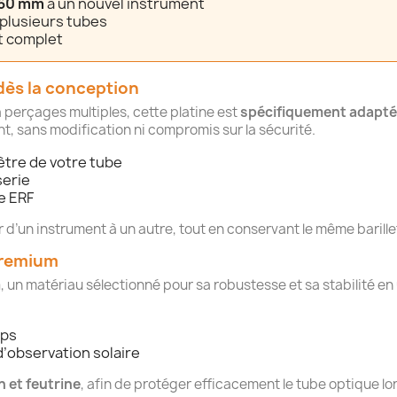
60 mm
à un nouvel instrument
r plusieurs tubes
t complet
dès la conception
 perçages multiples, cette platine est
spécifiquement adapté
ant, sans modification ni compromis sur la sécurité.
ètre de votre tube
serie
e ERF
r d’un instrument à un autre, tout en conservant le même barillet 
premium
m
, un matériau sélectionné pour sa robustesse et sa stabilité en 
mps
’observation solaire
 et feutrine
, afin de protéger efficacement le tube optique lo