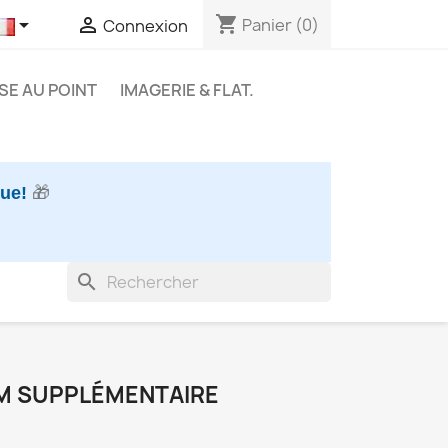
shopping_cart


Panier
(0)
Connexion
SE AU POINT
IMAGERIE & FLAT.
nue!
🎁
search
MM SUPPLÉMENTAIRE