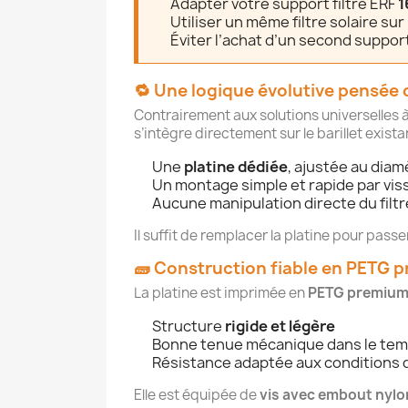
Adapter votre support filtre ERF
1
Utiliser un même filtre solaire su
Éviter l’achat d’un second suppor
🔁 Une logique évolutive pensée 
Contrairement aux solutions universelles à
s’intègre directement sur le barillet exist
Une
platine dédiée
, ajustée au diam
Un montage simple et rapide par vis
Aucune manipulation directe du filtr
Il suffit de remplacer la platine pour passe
🧱 Construction fiable en PETG 
La platine est imprimée en
PETG premiu
Structure
rigide et légère
Bonne tenue mécanique dans le te
Résistance adaptée aux conditions d
Elle est équipée de
vis avec embout nylon