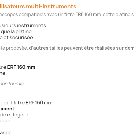
ilisateurs multi-instruments
lescopes compatibles avec un filtre ERF 160 mm, cette platine
usieurs instruments
que la platine
e et sécurisée
iste proposée,
d’autres tailles peuvent être réalisées sur d
ltre
ERF 160 mm
ine
 non fournis.
port filtre ERF 160 mm
rument
gide et légère
tique
mande