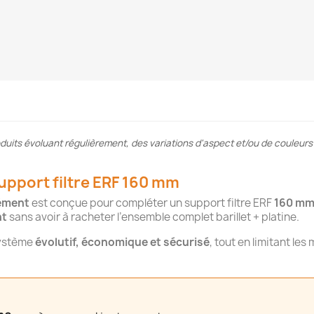
roduits évoluant régulièrement, des variations d'aspect et/ou de couleur
upport filtre ERF 160 mm
rément
est conçue pour compléter un support filtre ERF
160 m
nt
sans avoir à racheter l’ensemble complet barillet + platine.
système
évolutif, économique et sécurisé
, tout en limitant les