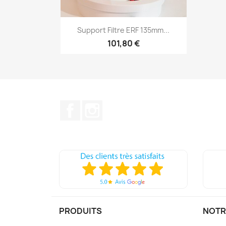
Aperçu rapide

Support Filtre ERF 135mm...
101,80 €
Facebook
Instagram
PRODUITS
NOTR