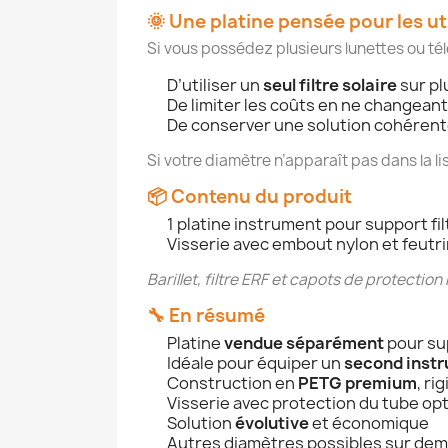
🌞 Une platine pensée pour les ut
Si vous possédez plusieurs lunettes ou té
D’utiliser un
seul filtre solaire
sur pl
De limiter les coûts en ne changeant 
De conserver une solution cohérent
Si votre diamètre n’apparaît pas dans la l
📦 Contenu du produit
1 platine instrument pour support fi
Visserie avec embout nylon et feutr
Barillet, filtre ERF et capots de protection
🔧 En résumé
Platine
vendue séparément
pour sup
Idéale pour équiper un
second inst
Construction en
PETG premium
, ri
Visserie avec protection du tube op
Solution
évolutive
et économique
Autres diamètres possibles sur de