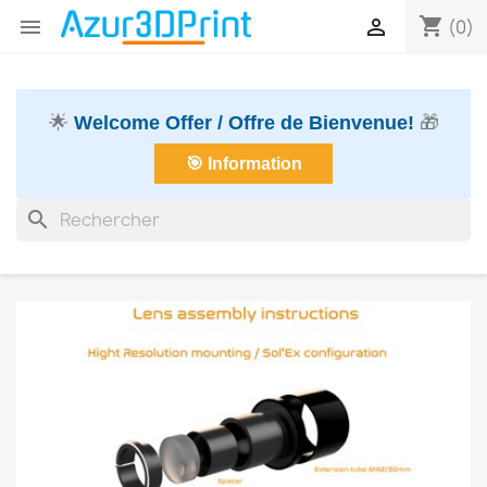
shopping_cart


(0)
🌟
Welcome Offer / Offre de Bienvenue!
🎁
🎯 Information
search