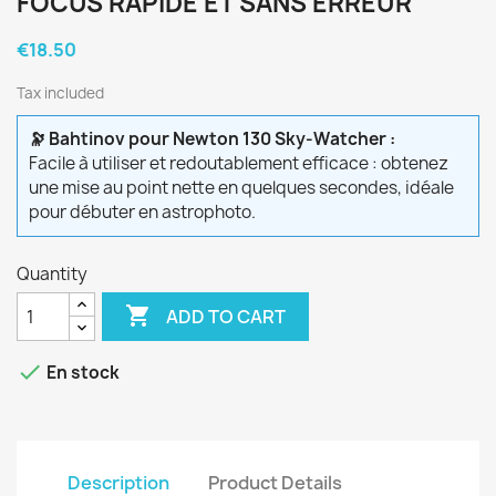
FOCUS RAPIDE ET SANS ERREUR
€18.50
Tax included
🔭 Bahtinov pour Newton 130 Sky-Watcher :
Facile à utiliser et redoutablement efficace : obtenez
une mise au point nette en quelques secondes, idéale
pour débuter en astrophoto.
Quantity

ADD TO CART

En stock
Description
Product Details