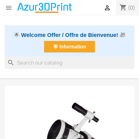
shopping_cart


(0)
🌟
Welcome Offer / Offre de Bienvenue!
🎁
🎯 Information
search