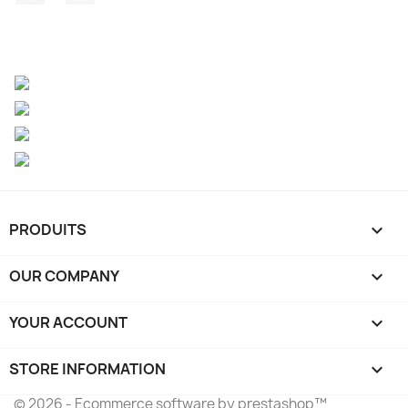
PRODUITS

OUR COMPANY

YOUR ACCOUNT

STORE INFORMATION
keyboard_arrow_down
© 2026 - Ecommerce software by prestashop™