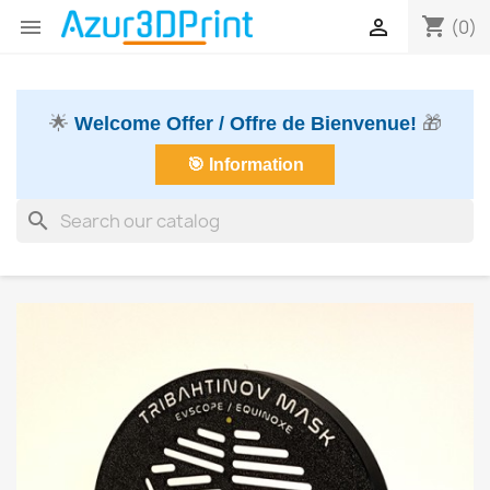
shopping_cart


(0)
🌟
Welcome Offer / Offre de Bienvenue!
🎁
🎯 Information
search