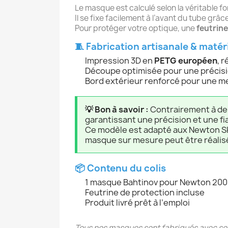
Le masque est calculé selon la véritable f
Il se fixe facilement à l’avant du tube grâ
Pour protéger votre optique, une
feutrine
🧵 Fabrication artisanale & mat
Impression 3D en
PETG européen
, 
Découpe optimisée pour une précis
Bord extérieur renforcé pour une me
💡 Bon à savoir :
Contrairement à de
garantissant une précision et une fi
Ce modèle est adapté aux Newton Sk
masque sur mesure peut être réalis
📦 Contenu du colis
1 masque Bahtinov pour Newton 20
Feutrine de protection incluse
Produit livré prêt à l’emploi
Tous nos masques sont fabriqués avec soin