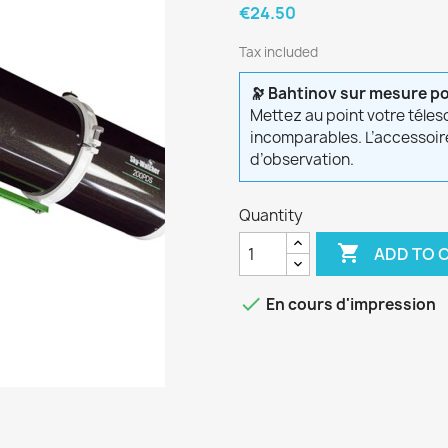
€24.50
Tax included
🔭 Bahtinov sur mesure p
Mettez au point votre téles
incomparables. L’accessoir
d’observation.
Quantity

ADD TO 

En cours d'impression