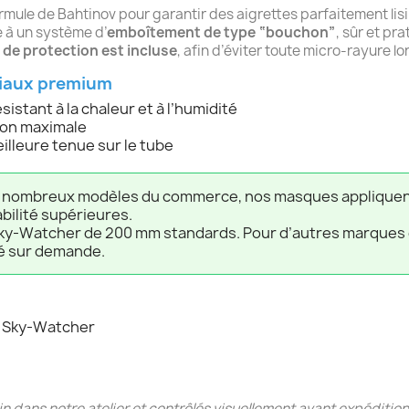
ormule de Bahtinov pour garantir des aigrettes parfaitement lisi
ce à un système d’
emboîtement de type “bouchon”
, sûr et pra
 de protection est incluse
, afin d’éviter toute micro-rayure lors
ériaux premium
résistant à la chaleur et à l’humidité
ion maximale
illeure tenue sur le tube
 nombreux modèles du commerce, nos masques appliquen
abilité supérieures.
y-Watcher de 200 mm standards. Pour d’autres marques o
é sur demande.
0 Sky-Watcher
 dans notre atelier et contrôlés visuellement avant expédition