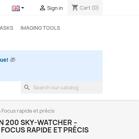
shopping_cart


Cart
(0)
Sign in
MASKS
IMAGING TOOLS
nue!
🎁
search
Focus rapide et précis
 200 SKY-WATCHER –
FOCUS RAPIDE ET PRÉCIS