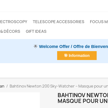
PECTROSCOPY
TELESCOPE ACCESSORIES
FOCUS 
 & DÉCORS
GIFT IDEAS
🌟
Welcome Offer / Offre de Bienve
🎯 Information
ian
Bahtinov Newton 200 Sky-Watcher – Masque pour un 
BAHTINOV NEWTON
MASQUE POUR UN 