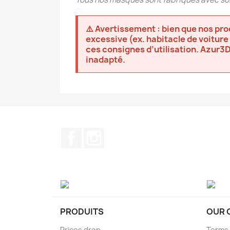
⚠️ Avertissement : bien que nos pr
excessive (ex. habitacle de voiture
ces consignes d’utilisation. Azur3
inadapté.
Facebook
Instagram
PRODUITS
OUR 
Prices drop
Terms 