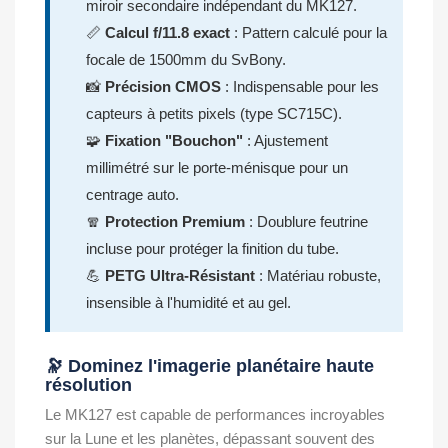
miroir secondaire indépendant du MK127.
📏
Calcul f/11.8 exact
: Pattern calculé pour la
focale de 1500mm du SvBony.
📸
Précision CMOS
: Indispensable pour les
capteurs à petits pixels (type SC715C).
🧩
Fixation "Bouchon"
: Ajustement
millimétré sur le porte-ménisque pour un
centrage auto.
🧣
Protection Premium
: Doublure feutrine
incluse pour protéger la finition du tube.
💪
PETG Ultra-Résistant
: Matériau robuste,
insensible à l'humidité et au gel.
🔭 Dominez l'imagerie planétaire haute
résolution
Le MK127 est capable de performances incroyables
sur la Lune et les planètes, dépassant souvent des