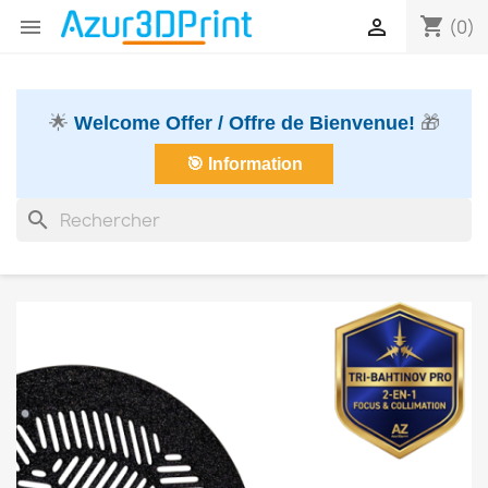
shopping_cart


(0)
🌟
Welcome Offer / Offre de Bienvenue!
🎁
🎯 Information
search