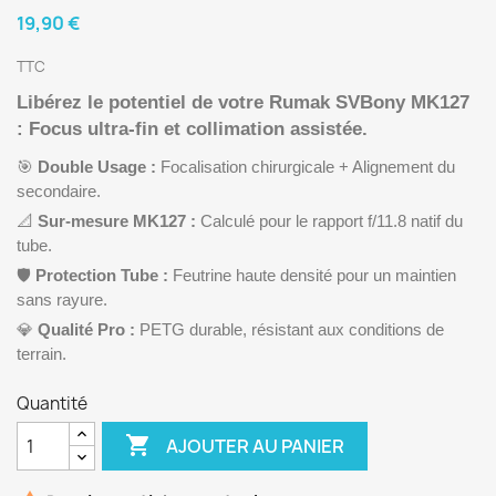
19,90 €
TTC
Libérez le potentiel de votre Rumak SVBony MK127
: Focus ultra-fin et collimation assistée.
🎯
Double Usage :
Focalisation chirurgicale + Alignement du
secondaire.
📐
Sur-mesure MK127 :
Calculé pour le rapport f/11.8 natif du
tube.
🛡️
Protection Tube :
Feutrine haute densité pour un maintien
sans rayure.
💎
Qualité Pro :
PETG durable, résistant aux conditions de
terrain.
Quantité

AJOUTER AU PANIER