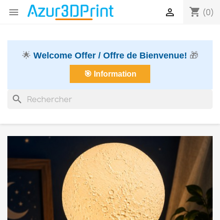
shopping_cart


(0)
🌟
Welcome Offer / Offre de Bienvenue!
🎁
🎯 Information
search