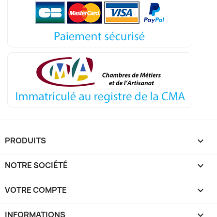
PRODUITS

NOTRE SOCIÉTÉ

VOTRE COMPTE

INFORMATIONS
keyboard_arrow_down