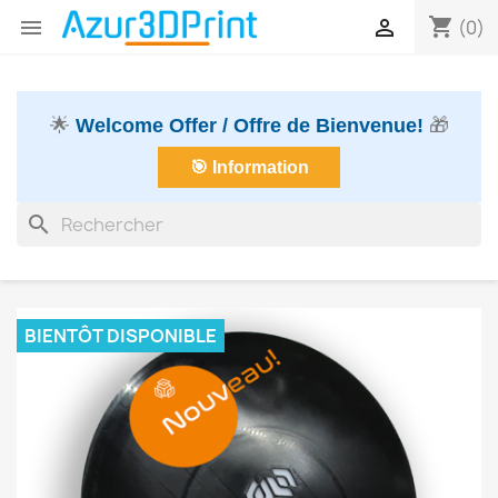
shopping_cart


(0)
🌟
Welcome Offer / Offre de Bienvenue!
🎁
🎯 Information
search
BIENTÔT DISPONIBLE