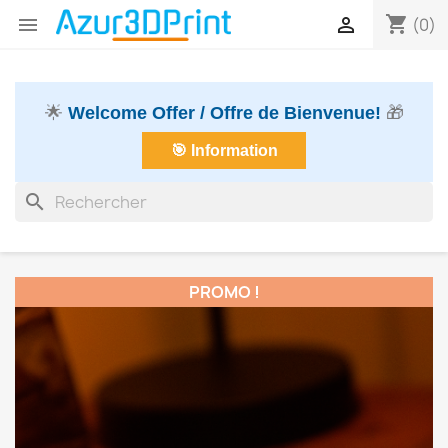
shopping_cart


(0)
🌟
Welcome Offer / Offre de Bienvenue!
🎁
🎯 Information
search
PROMO !