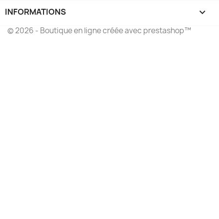
INFORMATIONS
keyboard_arrow_down
© 2026 - Boutique en ligne créée avec prestashop™