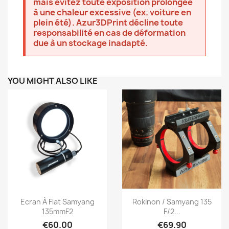
mais évitez toute exposition prolongée
à une chaleur excessive (ex. voiture en
plein été). Azur3DPrint décline toute
responsabilité en cas de déformation
due à un stockage inadapté.
YOU MIGHT ALSO LIKE
Quick view
Quick view


Ecran À Flat Samyang
Rokinon / Samyang 135
135mmF2
F/2...
€60.00
€69.90