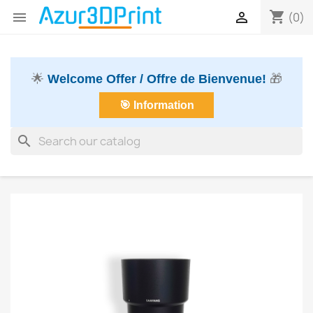
shopping_cart


(0)
🌟
Welcome Offer / Offre de Bienvenue!
🎁
🎯 Information
search